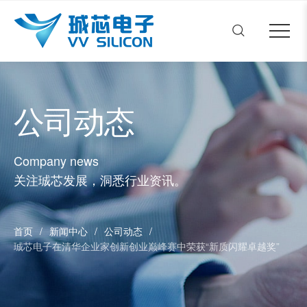
珹芯电子
Close menu
首页
Open submenu (关于我们)
关于我们
2
Open submenu (案例展示)
案例展示
6
公司动态
Open submenu (新闻中心)
新闻中心
2
联系我们
Company news
关注珹芯发展，洞悉行业资讯。
加入珹芯
首页
/
新闻中心
/
公司动态
/
珹芯电子在清华企业家创新创业巅峰赛中荣获“新质闪耀卓越奖”